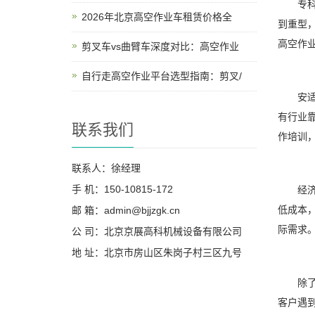
专科性
2026年北京高空作业车租赁价格全
到重型
高空作
剪叉车vs曲臂车深度对比：高空作业
自行走高空作业平台选型指南：剪叉/
安适性
有行业
联系我们
作培训
联系人：徐经理
手 机：150-10815-172
经济性
低成本
邮 箱：admin@bjjzgk.cn
际需求
公 司：北京京展高科机械设备有限公司
地 址：北京市房山区朱岗子村三区九号
除了上
客户遇