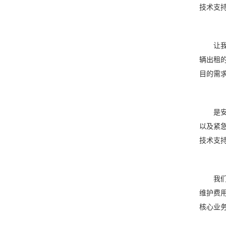
技术支
让我们
辆出租
目的需
是安适
以及紧
技术支
我们来
维护费
核心业