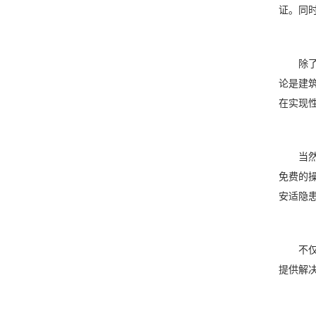
证。同
除了安
论是建
在实现
当然，
免费的
安适隐
不仅如
提供解