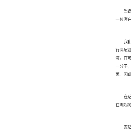
当然，
一位客
我们的
行高层
济。在
一分子
著。因
在这样
在崛起
安适性