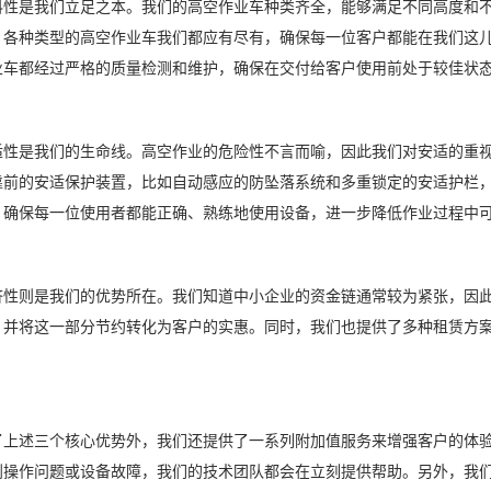
是我们立足之本。我们的高空作业车种类齐全，能够满足不同高度和不
，各种类型的高空作业车我们都应有尽有，确保每一位客户都能在我们这
业车都经过严格的质量检测和维护，确保在交付给客户使用前处于较佳状
是我们的生命线。高空作业的危险性不言而喻，因此我们对安适的重视
靠前的安适保护装置，比如自动感应的防坠落系统和多重锁定的安适护栏
，确保每一位使用者都能正确、熟练地使用设备，进一步降低作业过程中
则是我们的优势所在。我们知道中小企业的资金链通常较为紧张，因此
，并将这一部分节约转化为客户的实惠。同时，我们也提供了多种租赁方
。
述三个核心优势外，我们还提供了一系列附加值服务来增强客户的体验。
到操作问题或设备故障，我们的技术团队都会在立刻提供帮助。另外，我