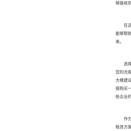
够接收
在这个
能够帮
来。
选择我
您的光
大楼建
接购买
些企业
作为一
租赁方