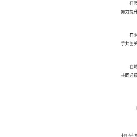
在激烈
努力提
在未来
手共创
在城市
共同迎
相关